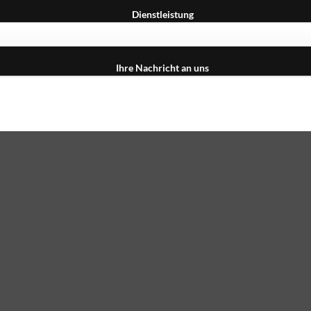
Dienstleistung
Ihre Nachricht an uns
formationen zum Umgang mit Nutzerdaten finden Sie in unserer
Dat