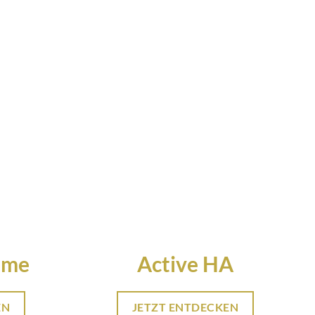
eme
Active HA
EN
JETZT ENTDECKEN