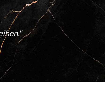
eihen."